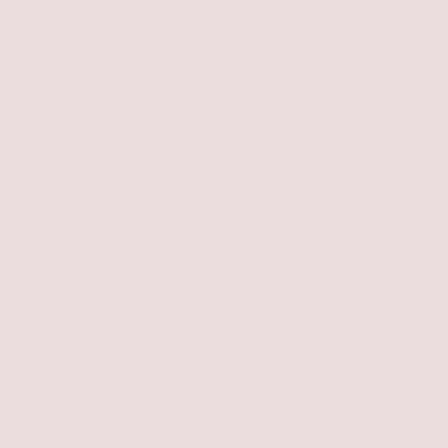
22:30 Uhr
Samstag von 17:30 Uhr bis
22:30 Uhr
Sonntag 11:30 Uhr bis 15:00
Uhr
Parkplätze hinterm Haus
Wir bitten Sie um
Verständnis, das eine
Reservierung nur
telefonisch, unter 06341-
33473 möglich ist.