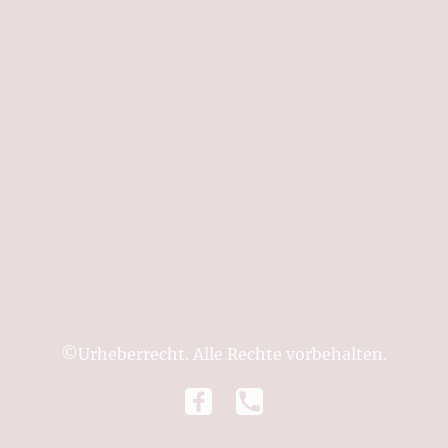
Zur Terminabsprache
Ihrer Festlichkeiten,
sprechen Sie uns bitte
an. Wir unterbreiten
Ihnen gerne ein
individuelles Angebot.
©Urheberrecht. Alle Rechte vorbehalten.